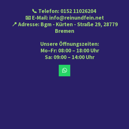
📞 Telefon: 0152 11026204
📧 E-Mail: info@reinundfein.net
📍 Adresse: Bgm - Kürten - Straße 29, 28779
Bremen
Unsere Öffnungszeiten:
Mo–Fr: 08:00 – 18:00 Uhr
Sa: 09:00 – 14:00 Uhr
W
h
a
t
s
A
p
p